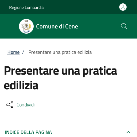
Salta al contenuto principale
Skip to footer content
Regione Lombardia
Comune di Cene
Briciole di pane
Home
/
Presentare una pratica edilizia
Presentare una pratica
edilizia
Condividi
INDICE DELLA PAGINA