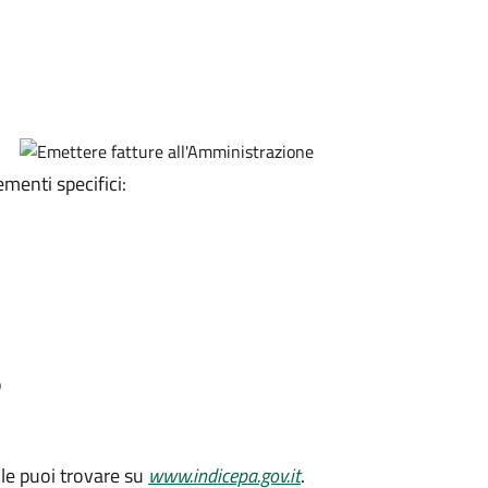
menti specifici:
o
 le puoi trovare su
www.indicepa.gov.it
.