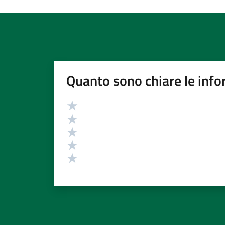
Quanto sono chiare le info
Valutazione
Valuta 5 stelle su 5
Valuta 4 stelle su 5
Valuta 3 stelle su 5
Valuta 2 stelle su 5
Valuta 1 stelle su 5