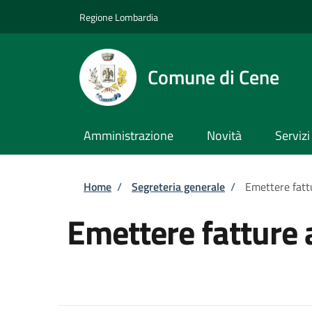
Salta al contenuto principale
Skip to footer content
Regione Lombardia
Comune di Cene
Amministrazione
Novità
Servizi
Briciole di pane
Home
/
Segreteria generale
/
Emettere fatt
Emettere fatture 