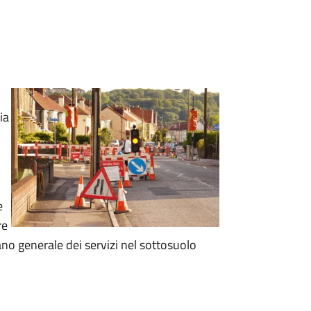
ia
e
re
ano generale dei servizi nel sottosuolo