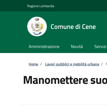
Salta al contenuto principale
Skip to footer content
Regione Lombardia
Comune di Cene
Amministrazione
Novità
Servizi
Briciole di pane
Home
/
Lavori pubblici e mobilità urbana
/
Manomettere suol