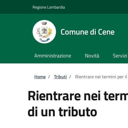
Salta al contenuto principale
Skip to footer content
Regione Lombardia
Comune di Cene
Amministrazione
Novità
Servizi
Briciole di pane
Home
/
Tributi
/
Rientrare nei termini per i
Rientrare nei ter
di un tributo