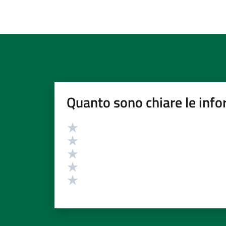
Quanto sono chiare le info
Valutazione
Valuta 5 stelle su 5
Valuta 4 stelle su 5
Valuta 3 stelle su 5
Valuta 2 stelle su 5
Valuta 1 stelle su 5