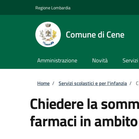
Salta al contenuto principale
Skip to footer content
Regione Lombardia
Comune di Cene
Amministrazione
Novità
Servizi
Briciole di pane
Home
/
Servizi scolastici e per l'infanzia
/
C
Chiedere la sommi
farmaci in ambito