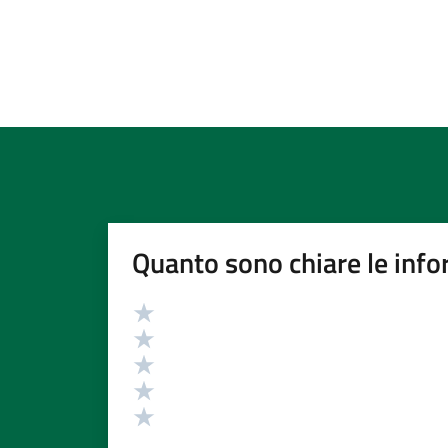
Quanto sono chiare le info
Valutazione
Valuta 5 stelle su 5
Valuta 4 stelle su 5
Valuta 3 stelle su 5
Valuta 2 stelle su 5
Valuta 1 stelle su 5