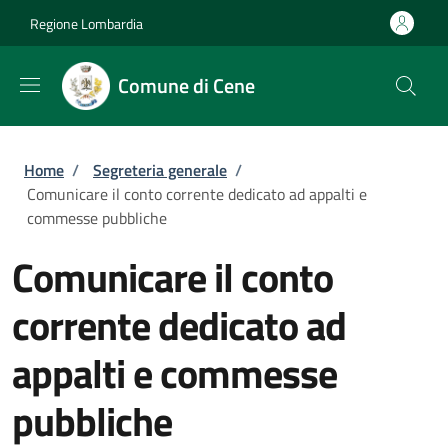
Salta al contenuto principale
Skip to footer content
Regione Lombardia
Comune di Cene
Briciole di pane
Home
/
Segreteria generale
/
Comunicare il conto corrente dedicato ad appalti e
commesse pubbliche
Comunicare il conto
corrente dedicato ad
appalti e commesse
pubbliche