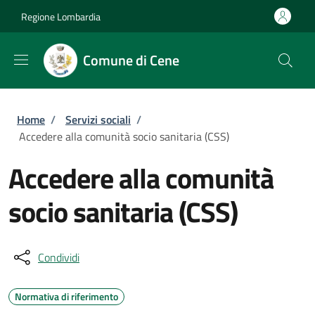
Salta al contenuto principale
Skip to footer content
Regione Lombardia
Comune di Cene
Briciole di pane
Home
/
Servizi sociali
/
Accedere alla comunità socio sanitaria (CSS)
Accedere alla comunità
socio sanitaria (CSS)
Condividi
Normativa di riferimento