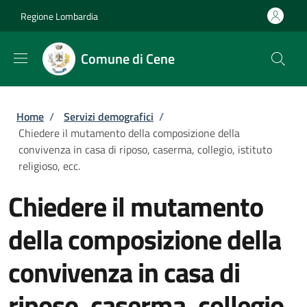
Salta al contenuto principale
Skip to footer content
Regione Lombardia
Comune di Cene
Briciole di pane
Home
/
Servizi demografici
/
Chiedere il mutamento della composizione della
convivenza in casa di riposo, caserma, collegio, istituto
religioso, ecc.
Chiedere il mutamento
della composizione della
convivenza in casa di
riposo, caserma, collegio,