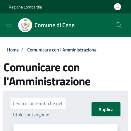
Salta al contenuto principale
Skip to footer content
Regione Lombardia
Comune di Cene
Briciole di pane
Home
/
Comunicare con l'Amministrazione
Comunicare con
l'Amministrazione
Cerca i contenuti che nel
titolo contengono: