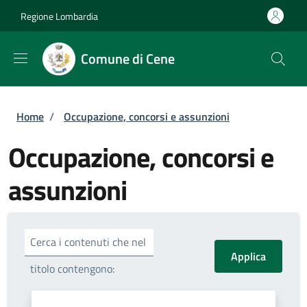
Salta al contenuto principale
Skip to footer content
Regione Lombardia
Comune di Cene
Briciole di pane
Home
/
Occupazione, concorsi e assunzioni
Occupazione, concorsi e
assunzioni
Cerca i contenuti che nel
titolo contengono: