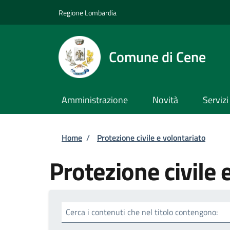
Salta al contenuto principale
Skip to footer content
Regione Lombardia
Comune di Cene
Amministrazione
Novità
Servizi
Briciole di pane
Home
/
Protezione civile e volontariato
Protezione civile 
Cerca i contenuti che nel titolo contengono: