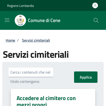
Salta al contenuto principale
Skip to footer content
Regione Lombardia
Comune di Cene
Briciole di pane
Home
/
Servizi cimiteriali
Servizi cimiteriali
Cerca i contenuti che nel
titolo contengono:
Accedere al cimitero con
mezzi propri