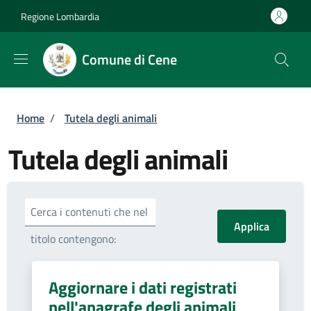
Salta al contenuto principale
Skip to footer content
Regione Lombardia
Comune di Cene
Briciole di pane
Home
/
Tutela degli animali
Tutela degli animali
Cerca i contenuti che nel
titolo contengono:
Aggiornare i dati registrati
nell'anagrafe degli animali