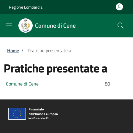
Salta al contenuto principale
Skip to footer content
Regione Lombardia
Comune di Cene
Briciole di pane
Home
/
Pratiche presentate a
Pratiche presentate a
Comune di Cene
80