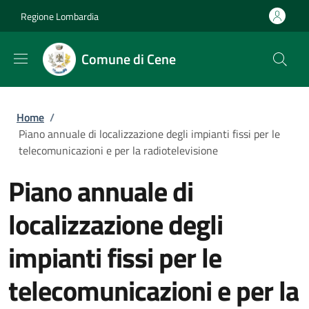
Salta al contenuto principale
Skip to footer content
Regione Lombardia
Comune di Cene
Briciole di pane
Home
/
Piano annuale di localizzazione degli impianti fissi per le
telecomunicazioni e per la radiotelevisione
Piano annuale di
localizzazione degli
impianti fissi per le
telecomunicazioni e per la