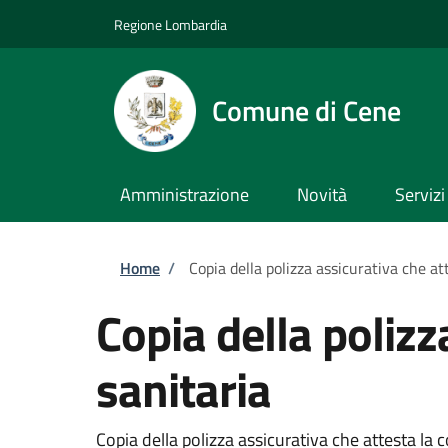
Salta al contenuto principale
Skip to footer content
Regione Lombardia
Comune di Cene
Amministrazione
Novità
Servizi
Briciole di pane
Home
/
Copia della polizza assicurativa che at
Copia della polizz
sanitaria
Copia della polizza assicurativa che attesta la 