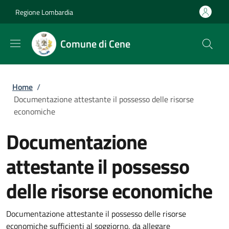
Salta al contenuto principale
Skip to footer content
Regione Lombardia
Comune di Cene
Briciole di pane
Home
/
Documentazione attestante il possesso delle risorse
economiche
Documentazione
attestante il possesso
delle risorse economiche
Documentazione attestante il possesso delle risorse
economiche sufficienti al soggiorno, da allegare