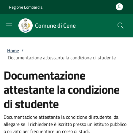
Salta al contenuto principale
Skip to footer content
Regione Lombardia
Comune di Cene
Briciole di pane
Home
/
Documentazione attestante la condizione di studente
Documentazione
attestante la condizione
di studente
Documentazione attestante la condizione di studente, da
allegare se il richiedente è iscritto presso un istituto pubblico
o privato per frequentare un corso di studi.