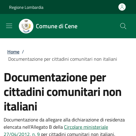
Salta al contenuto principale
Skip to footer content
Regione Lombardia
Comune di Cene
Briciole di pane
Home
/
Documentazione per cittadini comunitari non italiani
Documentazione per
cittadini comunitari non
italiani
Documentazione da allegare alla dichiarazione di residenza
elencata nell'Allegato B della
Circolare
ministeriale
27/04/2012, n. 9
per cittadini comunitari non italiani.