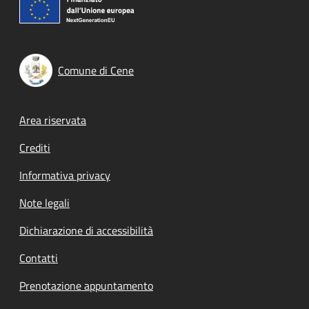
Comune di Cene
Footer menu
Area riservata
Crediti
Informativa privacy
Note legali
Dichiarazione di accessibilità
Contatti
Prenotazione appuntamento