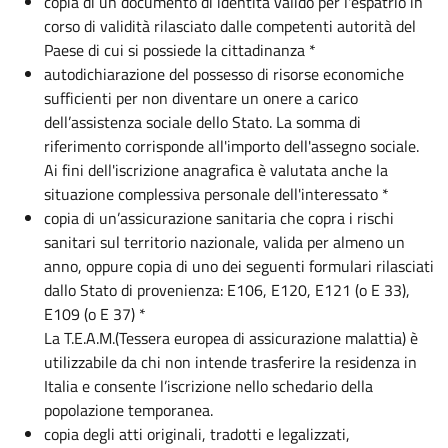
copia di un documento di identità valido per l'espatrio in
corso di validità rilasciato dalle competenti autorità del
Paese di cui si possiede la cittadinanza *
autodichiarazione del possesso di risorse economiche
sufficienti per non diventare un onere a carico
dell’assistenza sociale dello Stato. La somma di
riferimento corrisponde all'importo dell'assegno sociale.
Ai fini dell'iscrizione anagrafica è valutata anche la
situazione complessiva personale dell'interessato *
copia di un’assicurazione sanitaria che copra i rischi
sanitari sul territorio nazionale, valida per almeno un
anno, oppure copia di uno dei seguenti formulari rilasciati
dallo Stato di provenienza: E106, E120, E121 (o E 33),
E109 (o E 37) *
La T.E.A.M.(Tessera europea di assicurazione malattia) è
utilizzabile da chi non intende trasferire la residenza in
Italia e consente l’iscrizione nello schedario della
popolazione temporanea.
copia degli atti originali, tradotti e legalizzati,