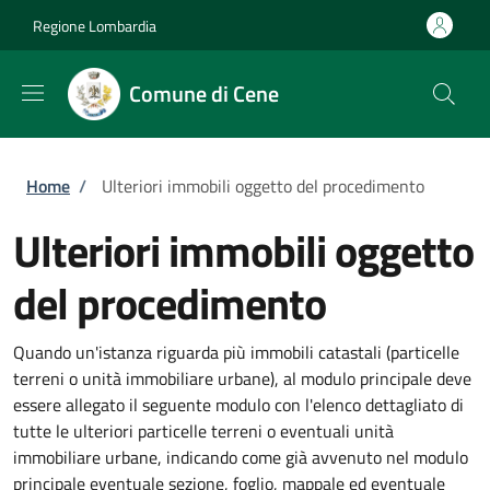
Salta al contenuto principale
Skip to footer content
Regione Lombardia
Comune di Cene
Briciole di pane
Home
/
Ulteriori immobili oggetto del procedimento
Ulteriori immobili oggetto
del procedimento
Quando un'istanza riguarda più immobili catastali (particelle
terreni o unità immobiliare urbane), al modulo principale deve
essere allegato il seguente modulo con l'elenco dettagliato di
tutte le ulteriori particelle terreni o eventuali unità
immobiliare urbane, indicando come già avvenuto nel modulo
principale eventuale sezione, foglio, mappale ed eventuale