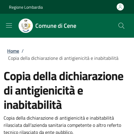
Salta al contenuto principale
Skip to footer content
Regione Lombardia
Comune di Cene
Briciole di pane
Home
/
Copia della dichiarazione di antigienicità e inabitabilità
Copia della dichiarazione
di antigienicità e
inabitabilità
Copia della dichiarazione di antigienicità e inabitabilità
rilasciata dall'azienda sanitaria competente o altro referto
tecnico rilasciato da ente pubblico.