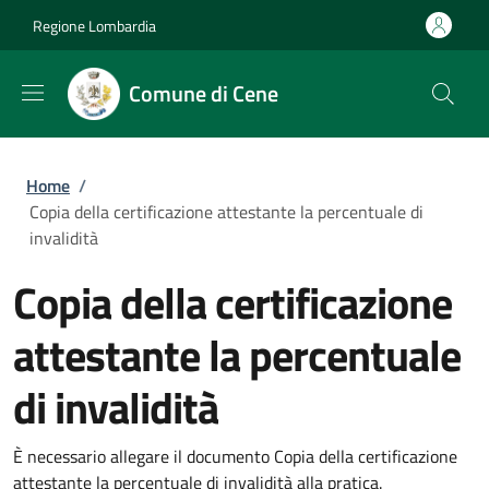
Salta al contenuto principale
Skip to footer content
Regione Lombardia
Comune di Cene
Briciole di pane
Home
/
Copia della certificazione attestante la percentuale di
invalidità
Copia della certificazione
attestante la percentuale
di invalidità
È necessario allegare il documento Copia della certificazione
attestante la percentuale di invalidità alla pratica.