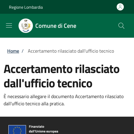
Salta al contenuto principale
Skip to footer content
Regione Lombardia
Comune di Cene
Briciole di pane
Home
/
Accertamento rilasciato dall'ufficio tecnico
Accertamento rilasciato
dall'ufficio tecnico
È necessario allegare il documento Accertamento rilasciato
dall'ufficio tecnico alla pratica.