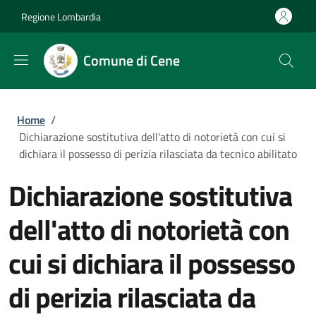
Salta al contenuto principale
Skip to footer content
Regione Lombardia
Comune di Cene
Briciole di pane
Home
/
Dichiarazione sostitutiva dell'atto di notorietà con cui si
dichiara il possesso di perizia rilasciata da tecnico abilitato
Dichiarazione sostitutiva
dell'atto di notorietà con
cui si dichiara il possesso
di perizia rilasciata da