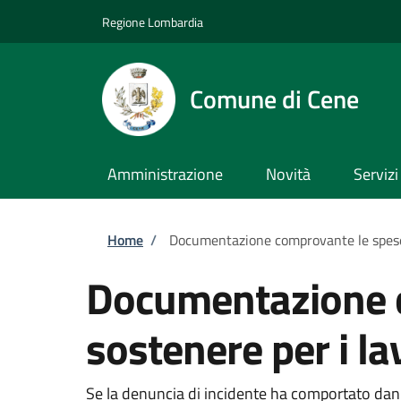
Salta al contenuto principale
Skip to footer content
Regione Lombardia
Comune di Cene
Amministrazione
Novità
Servizi
Briciole di pane
Home
/
Documentazione comprovante le spese s
Documentazione c
sostenere per i lav
Se la denuncia di incidente ha comportato dan