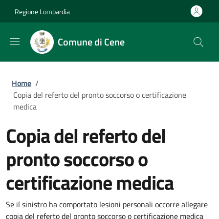
Salta al contenuto principale
Skip to footer content
Regione Lombardia
Comune di Cene
Briciole di pane
Home
/
Copia del referto del pronto soccorso o certificazione
medica
Copia del referto del
pronto soccorso o
certificazione medica
Se il sinistro ha comportato lesioni personali occorre allegare
copia del referto del pronto soccorso o certificazione medica