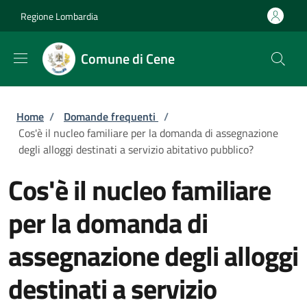
Salta al contenuto principale
Skip to footer content
Regione Lombardia
Comune di Cene
Briciole di pane
Home
/
Domande frequenti
/
Cos'è il nucleo familiare per la domanda di assegnazione
degli alloggi destinati a servizio abitativo pubblico?
Cos'è il nucleo familiare
per la domanda di
assegnazione degli alloggi
destinati a servizio