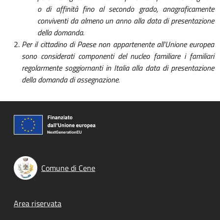
o di affinità fino al secondo grado, anagraficamente
conviventi da almeno un anno alla data di presentazione
della domanda.
Per il cittadino di Paese non appartenente all'Unione europea
sono considerati componenti del nucleo familiare i familiari
regolarmente soggiornanti in Italia alla data di presentazione
della domanda di assegnazione.
Comune di Cene
Footer menu
Area riservata