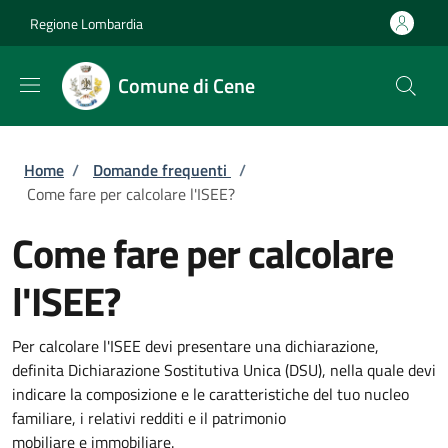
Salta al contenuto principale
Skip to footer content
Regione Lombardia
Comune di Cene
Briciole di pane
Home
/
Domande frequenti
/
Come fare per calcolare l'ISEE?
Come fare per calcolare
l'ISEE?
Per calcolare l'ISEE devi presentare una dichiarazione,
definita Dichiarazione Sostitutiva Unica (DSU), nella quale devi
indicare la composizione e le caratteristiche del tuo nucleo
familiare, i relativi redditi e il patrimonio
mobiliare e immobiliare.