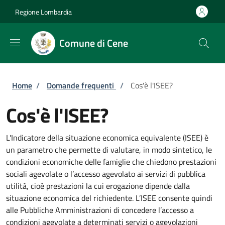
Salta al contenuto principale
Skip to footer content
Regione Lombardia
Comune di Cene
Briciole di pane
Home
/
Domande frequenti
/
Cos'è l'ISEE?
Cos'è l'ISEE?
L'Indicatore della situazione economica equivalente (ISEE) è
un parametro che permette di valutare, in modo sintetico, le
condizioni economiche delle famiglie che chiedono prestazioni
sociali agevolate o l’accesso agevolato ai servizi di pubblica
utilità, cioè prestazioni la cui erogazione dipende dalla
situazione economica del richiedente. L’ISEE consente quindi
alle Pubbliche Amministrazioni di concedere l’accesso a
condizioni agevolate a determinati servizi o agevolazioni