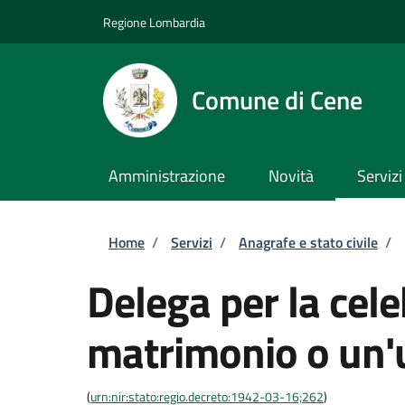
Salta al contenuto principale
Skip to footer content
Regione Lombardia
Comune di Cene
Amministrazione
Novità
Servizi
Briciole di pane
Home
/
Servizi
/
Anagrafe e stato civile
/
Delega per la cel
matrimonio o un'u
(
urn:nir:stato:regio.decreto:1942-03-16;262
)