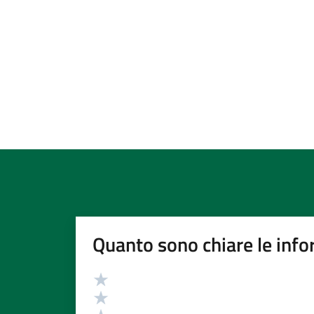
Quanto sono chiare le info
Valutazione
Valuta 5 stelle su 5
Valuta 4 stelle su 5