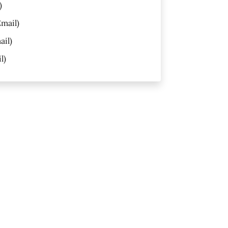
)
mail)
ail)
l)