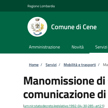
Salta al contenuto principale
Skip to footer content
Regione Lombardia
Comune di Cene
Amministrazione
Novità
Servizi
Briciole di pane
Home
/
Servizi
/
Mobilità e trasporti
/
Man
Manomissione di 
comunicazione di 
(
urn:nir:stato:decreto.legislativo:1992-04-30;285~art21
)