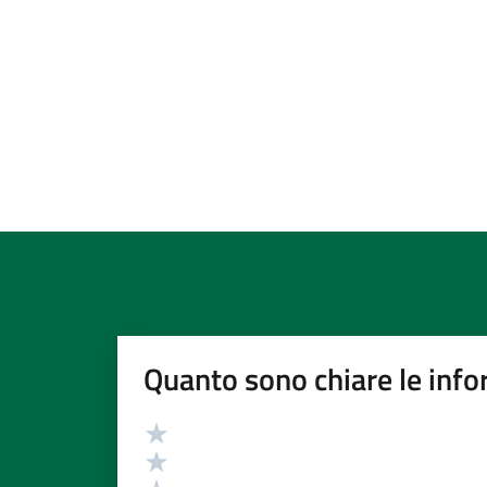
Quanto sono chiare le info
Valutazione
Valuta 5 stelle su 5
Valuta 4 stelle su 5