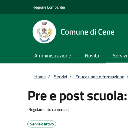
Salta al contenuto principale
Skip to footer content
Regione Lombardia
Comune di Cene
Amministrazione
Novità
Servizi
Briciole di pane
Home
/
Servizi
/
Educazione e formazione
Pre e post scuola:
(Regolamento comunale)
Servizio attivo