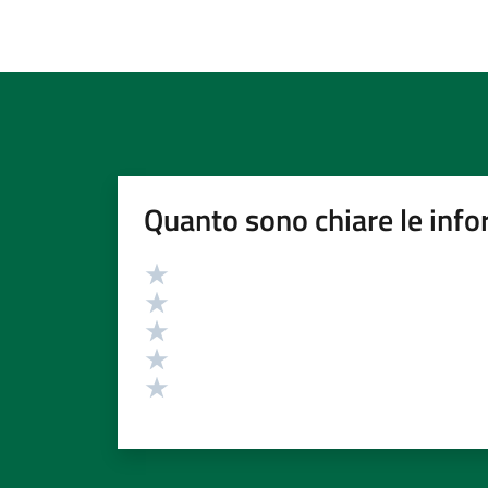
Quanto sono chiare le info
Valutazione
Valuta 5 stelle su 5
Valuta 4 stelle su 5
Valuta 3 stelle su 5
Valuta 2 stelle su 5
Valuta 1 stelle su 5