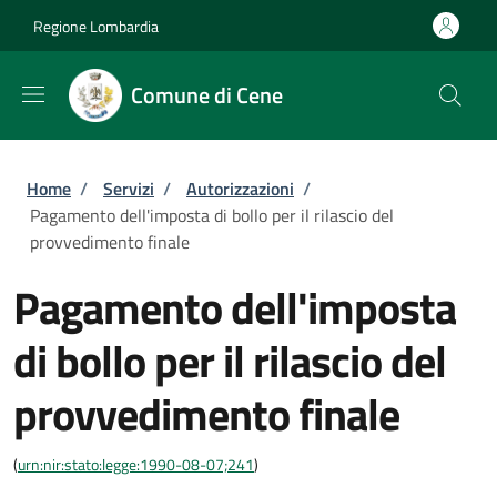
Salta al contenuto principale
Skip to footer content
Regione Lombardia
Comune di Cene
Briciole di pane
Home
/
Servizi
/
Autorizzazioni
/
Pagamento dell'imposta di bollo per il rilascio del
provvedimento finale
Pagamento dell'imposta
di bollo per il rilascio del
provvedimento finale
(
urn:nir:stato:legge:1990-08-07;241
)