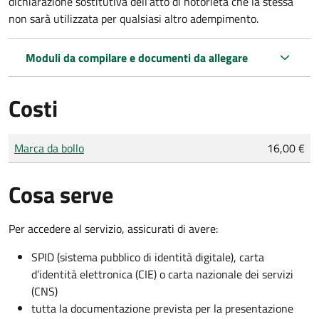
dichiarazione sostitutiva dell’atto di notorietà che la stessa
non sarà utilizzata per qualsiasi altro adempimento.
Moduli da compilare e documenti da allegare
Costi
Tipo di pagamento
Importo
Marca da bollo
16,00 €
Cosa serve
Per accedere al servizio, assicurati di avere:
SPID (sistema pubblico di identità digitale), carta
d’identità elettronica (CIE) o carta nazionale dei servizi
(CNS)
tutta la documentazione prevista per la presentazione