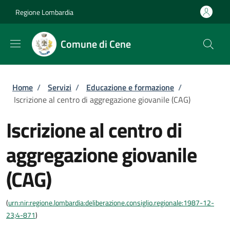
Salta al contenuto principale
Skip to footer content
Regione Lombardia
Comune di Cene
Briciole di pane
Home
/
Servizi
/
Educazione e formazione
/
Iscrizione al centro di aggregazione giovanile (CAG)
Iscrizione al centro di
aggregazione giovanile
(CAG)
(
urn:nir:regione.lombardia:deliberazione.consiglio.regionale:1987-12-
23;4-871
)