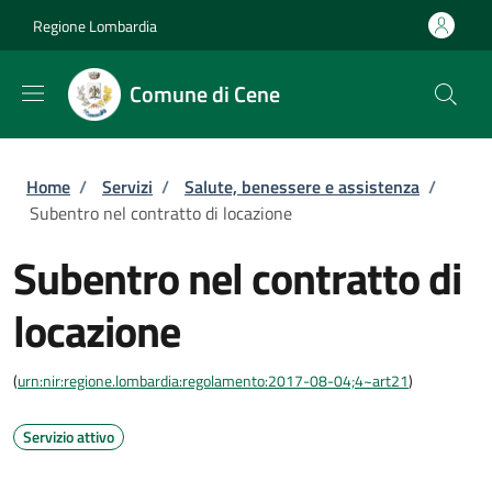
Salta al contenuto principale
Skip to footer content
Regione Lombardia
Comune di Cene
Briciole di pane
Home
/
Servizi
/
Salute, benessere e assistenza
/
Subentro nel contratto di locazione
Subentro nel contratto di
locazione
(
urn:nir:regione.lombardia:regolamento:2017-08-04;4~art21
)
Servizio attivo