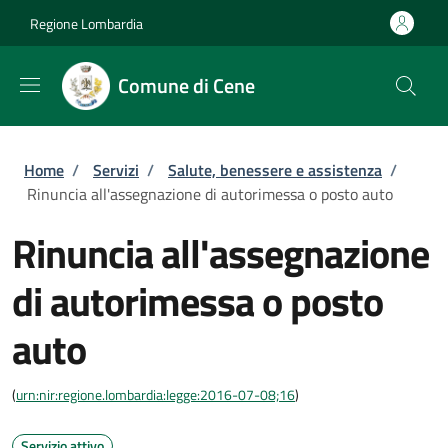
Salta al contenuto principale
Skip to footer content
Regione Lombardia
Comune di Cene
Briciole di pane
Home
/
Servizi
/
Salute, benessere e assistenza
/
Rinuncia all'assegnazione di autorimessa o posto auto
Rinuncia all'assegnazione
di autorimessa o posto
auto
(
urn:nir:regione.lombardia:legge:2016-07-08;16
)
Servizio attivo