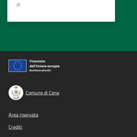
Valuta 1 stelle su 5
Comune di Cene
Footer menu
Area riservata
Crediti