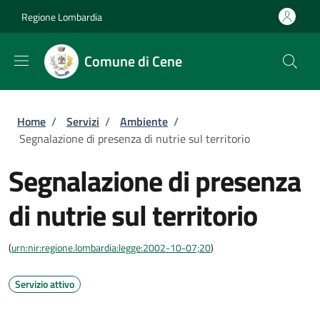
Salta al contenuto principale
Skip to footer content
Regione Lombardia
Comune di Cene
Briciole di pane
Home
/
Servizi
/
Ambiente
/
Segnalazione di presenza di nutrie sul territorio
Segnalazione di presenza
di nutrie sul territorio
(
urn:nir:regione.lombardia:legge:2002-10-07;20
)
Servizio attivo