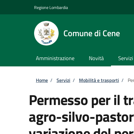
Salta al contenuto principale
Skip to footer content
Regione Lombardia
Comune di Cene
Amministrazione
Novità
Servizi
Briciole di pane
Home
/
Servizi
/
Mobilità e trasporti
/
Per
Permesso per il tr
agro-silvo-pastor
variazione del p