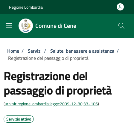
Salta al contenuto principale
Skip to footer content
Regione Lombardia
Comune di Cene
Briciole di pane
Home
/
Servizi
/
Salute, benessere e assistenza
/
Registrazione del passaggio di proprietà
Registrazione del
passaggio di proprietà
(
urn:nir:regione.lombardia:legge:2009-12-30;33~106
)
Servizio attivo