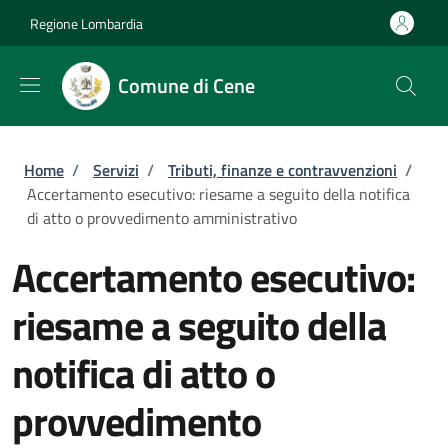
Salta al contenuto principale
Skip to footer content
Regione Lombardia
Comune di Cene
Briciole di pane
Home
/
Servizi
/
Tributi, finanze e contravvenzioni
/
Accertamento esecutivo: riesame a seguito della notifica
di atto o provvedimento amministrativo
Accertamento esecutivo:
riesame a seguito della
notifica di atto o
provvedimento