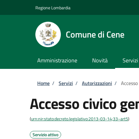
Salta al contenuto principale
Skip to footer content
Regione Lombardia
Comune di Cene
Amministrazione
Novità
Servizi
Briciole di pane
Home
/
Servizi
/
Autorizzazioni
/
Accesso 
Accesso civico ge
(
urn:nir:stato:decreto.legislativo:2013-03-14;33~art5
)
Servizio attivo