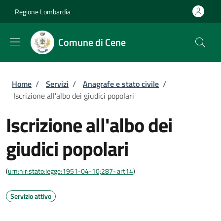
Salta al contenuto principale
Skip to footer content
Regione Lombardia
Comune di Cene
Briciole di pane
Home
/
Servizi
/
Anagrafe e stato civile
/
Iscrizione all'albo dei giudici popolari
Iscrizione all'albo dei
giudici popolari
(
urn:nir:stato:legge:1951-04-10;287~art14
)
Servizio attivo