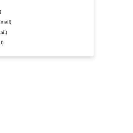
)
mail)
ail)
l)