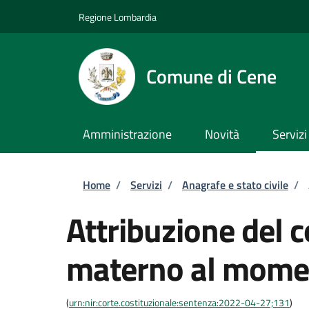
Salta al contenuto principale
Skip to footer content
Regione Lombardia
Comune di Cene
Amministrazione
Novità
Servizi
Briciole di pane
Home
/
Servizi
/
Anagrafe e stato civile
/
Attribuzione del
materno al momen
(
urn:nir:corte.costituzionale:sentenza:2022-04-27;131
)