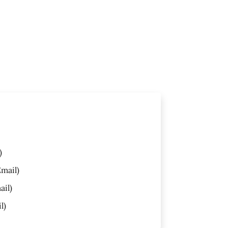
)
mail)
ail)
l)