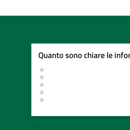
Quanto sono chiare le info
Valutazione
Valuta 5 stelle su 5
Valuta 4 stelle su 5
Valuta 3 stelle su 5
Valuta 2 stelle su 5
Valuta 1 stelle su 5