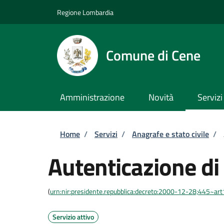
Salta al contenuto principale
Skip to footer content
Regione Lombardia
Comune di Cene
Amministrazione
Novità
Servizi
Briciole di pane
Home
/
Servizi
/
Anagrafe e stato civile
/
Autenticazione di
(
urn:nir:presidente.repubblica:decreto:2000-12-28;445~ar
Servizio attivo