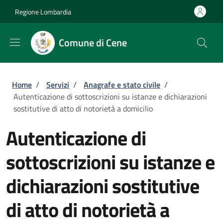
Salta al contenuto principale
Skip to footer content
Regione Lombardia
Comune di Cene
Briciole di pane
Home
/
Servizi
/
Anagrafe e stato civile
/
Autenticazione di sottoscrizioni su istanze e dichiarazioni
sostitutive di atto di notorietà a domicilio
Autenticazione di
sottoscrizioni su istanze e
dichiarazioni sostitutive
di atto di notorietà a