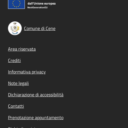
Comune di Cene
Footer menu
Area riservata
Crediti
Informativa privacy
Note legali
Dichiarazione di accessibilità
Contatti
Prenotazione appuntamento