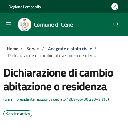
Salta al contenuto principale
Skip to footer content
Regione Lombardia
Comune di Cene
Briciole di pane
Home
/
Servizi
/
Anagrafe e stato civile
/
Dichiarazione di cambio abitazione o residenza
Dichiarazione di cambio
abitazione o residenza
(
urn:nir:presidente.repubblica:decreto:1989-05-30;223~art13
)
Servizio attivo