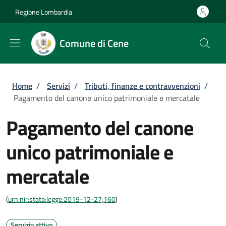
Salta al contenuto principale
Skip to footer content
Regione Lombardia
Comune di Cene
Briciole di pane
Home
/
Servizi
/
Tributi, finanze e contravvenzioni
/
Pagamento del canone unico patrimoniale e mercatale
Pagamento del canone
unico patrimoniale e
mercatale
(
urn:nir:stato:legge:2019-12-27;160
)
Servizio attivo