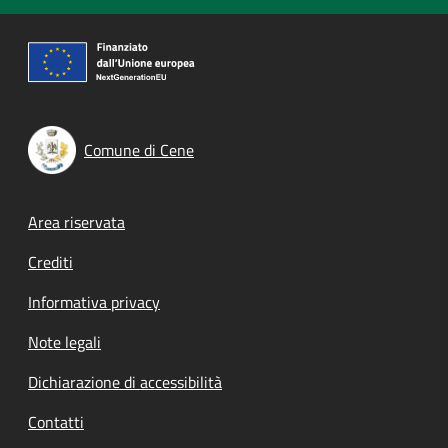
Comune di Cene
Footer menu
Area riservata
Crediti
Informativa privacy
Note legali
Dichiarazione di accessibilità
Contatti