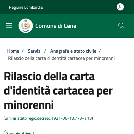
Salta al contenuto principale
Skip to footer content
Regione Lombardia
Comune di Cene
Briciole di pane
Home
/
Servizi
/
Anagrafe e stato civile
/
Rilascio della carta d'identità cartacea per minorenni
Rilascio della carta
d'identità cartacea per
minorenni
(
urn:nir:stato:regio.decreto:1931-06-18;773~art3
)
Servizio attivo