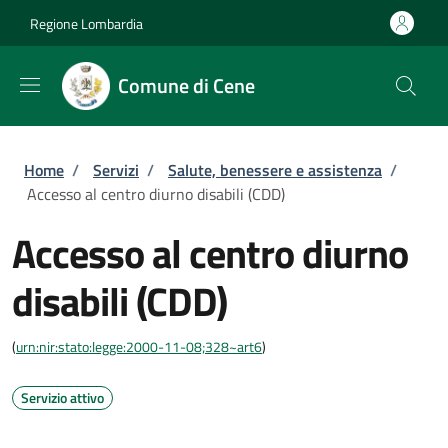
Salta al contenuto principale
Skip to footer content
Regione Lombardia
Comune di Cene
Briciole di pane
Home
/
Servizi
/
Salute, benessere e assistenza
/
Accesso al centro diurno disabili (CDD)
Accesso al centro diurno
disabili (CDD)
(
urn:nir:stato:legge:2000-11-08;328~art6
)
Servizio attivo