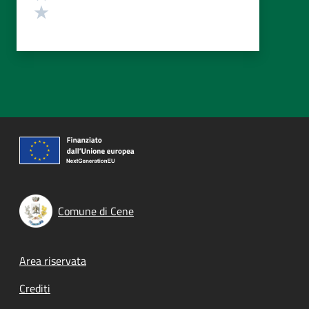
Valuta 1 stelle su 5
Comune di Cene
Footer menu
Area riservata
Crediti