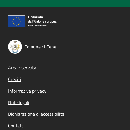
Comune di Cene
Footer menu
Area riservata
Crediti
Informativa privacy
Note legali
Dichiarazione di accessibilità
Contatti