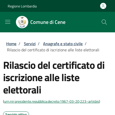
Salta al contenuto principale
Skip to footer content
Regione Lombardia
Comune di Cene
Briciole di pane
Home
/
Servizi
/
Anagrafe e stato civile
/
Rilascio del certificato di iscrizione alle liste elettorali
Rilascio del certificato di
iscrizione alle liste
elettorali
(
urn:nir:presidente.repubblica:decreto:1967-03-20;223~art4bis
)
Servizio attivo